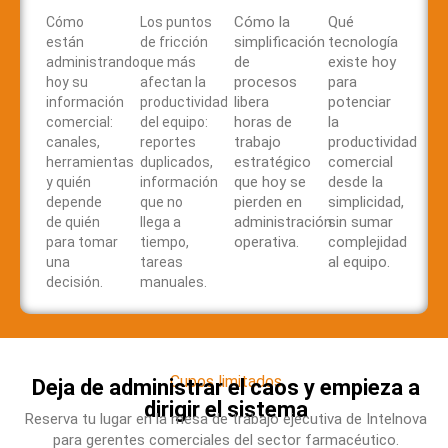
Cómo la
Qué
Cómo
Los puntos
simplificación
tecnología
están
de fricción
de
existe hoy
administrando
que más
procesos
para
hoy su
afectan la
libera
potenciar
información
productividad
horas de
la
comercial:
del equipo:
trabajo
productividad
canales,
reportes
estratégico
comercial
herramientas
duplicados,
que hoy se
desde la
y quién
información
pierden en
simplicidad,
depende
que no
administración
sin sumar
de quién
llega a
operativa.
complejidad
para tomar
tiempo,
al equipo.
una
tareas
decisión.
manuales.
Cupos limitados
Deja de administrar el caos y empieza a
dirigir el sistema
Reserva tu lugar en la mesa de trabajo ejecutiva de Intelnova
para gerentes comerciales del sector farmacéutico.