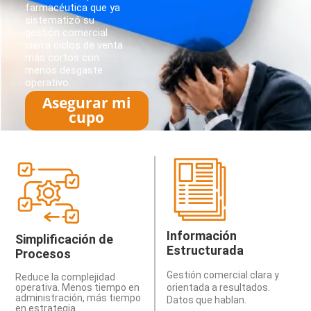
farmacéutica que ya
sistematizó su
gestión comercial
cierra ciclos de venta
más cortos con
menos desgaste
operativo.
Asegurar mi
cupo
Información
Simplificación de
Estructurada
Procesos
Gestión comercial clara y
Reduce la complejidad
operativa. Menos tiempo en
orientada a resultados.
administración, más tiempo
Datos que hablan.
en estrategia.