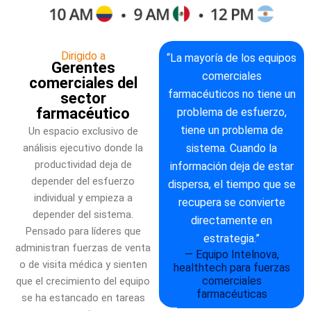
Dirigido a
“La mayoría de los equipos
Gerentes
comerciales
comerciales del
farmacéuticos no tiene un
sector
farmacéutico
problema de esfuerzo,
tiene un problema de
Un espacio exclusivo de
análisis ejecutivo donde la
sistema. Cuando la
productividad deja de
información deja de estar
depender del esfuerzo
dispersa, el tiempo que se
individual y empieza a
recupera se convierte
depender del sistema.
directamente en
Pensado para líderes que
estrategia.”
administran fuerzas de venta
— Equipo Intelnova,
o de visita médica y sienten
healthtech para fuerzas
comerciales
que el crecimiento del equipo
farmacéuticas
se ha estancado en tareas