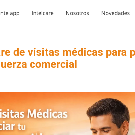
Intelapp
Intelcare
Nosotros
Novedades
e de visitas médicas para p
fuerza comercial