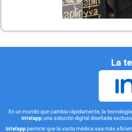
La t
En un mundo que cambia rápidamente, la tecnología 
Intelapp
, una solución digital diseñada exclu
Intelapp
permite que la visita médica sea más eficien