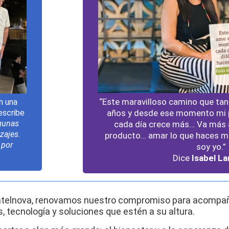
“Este maravilloso camino que t
n una
Lo que queda claro es que la v
ien lo
años y desde ese momento mi p
describe
un empleo. Es una forma de vida
cuenta
gunas
cada día crece más… Va más al
volvería a elegir esta profesió
oducto:
zajes.
Andrea Orell
producto… amar lo que haces ma
dos por
 por
soy yo.”
Dice
Isabel La
 Intelnova, renovamos nuestro compromiso para acompañ
, tecnología y soluciones que estén a su altura.