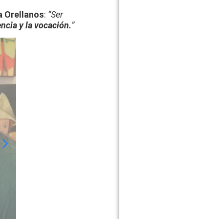
 Orellanos
:
“Ser
encia y la vocación.
”