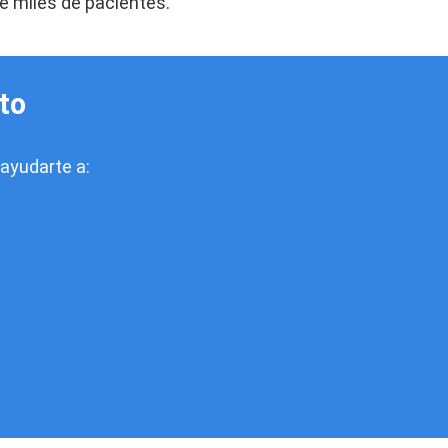
de miles de pacientes.
to
ayudarte a: