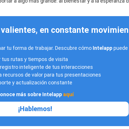
ortar a algo más grande: al bienestar y a la esperanza 
 valientes, en constante movimien
ar tu forma de trabajar. Descubre cómo
Intelapp
puede 
 tus rutas y tiempos de visita
 registro inteligente de tus interacciones
 recursos de valor para tus presentaciones
orte y actualización constante
onoce más sobre Intelapp
aquí
¡Hablemos!