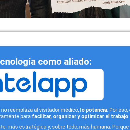
ecnología como aliado:
no reemplaza al visitador médico,
lo potencia
. Por eso
sivamente para
facilitar, organizar y optimizar el trabaj
te, más estratégica y, sobre todo, más humana. Porque al