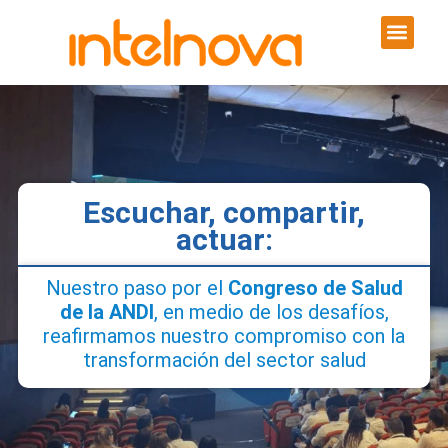
Escuchar, compartir,
actuar:
Nuestro paso por el
Congreso de Salud
de la ANDI
, en medio de los desafíos,
reafirmamos nuestro compromiso con la
transformación del sector salud