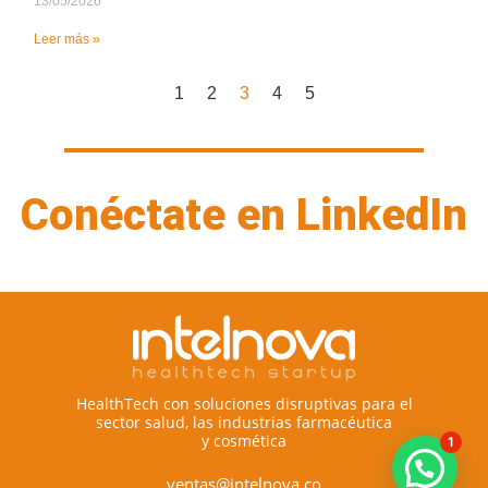
13/05/2026
Leer más »
1
2
3
4
5
Conéctate en LinkedIn
HealthTech con soluciones disruptivas para el
sector salud, las industrias farmacéutica
y cosmética
1
ventas@intelnova.co